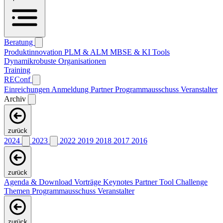
Beratung
Produktinnovation
PLM & ALM
MBSE & KI
Tools
Dynamikrobuste Organisationen
Training
REConf
Einreichungen
Anmeldung
Partner
Programmausschuss
Veranstalter
Archiv
zurück
2024
2023
2022
2019
2018
2017
2016
zurück
Agenda & Download Vorträge
Keynotes
Partner
Tool Challenge
Themen
Programmausschuss
Veranstalter
zurück