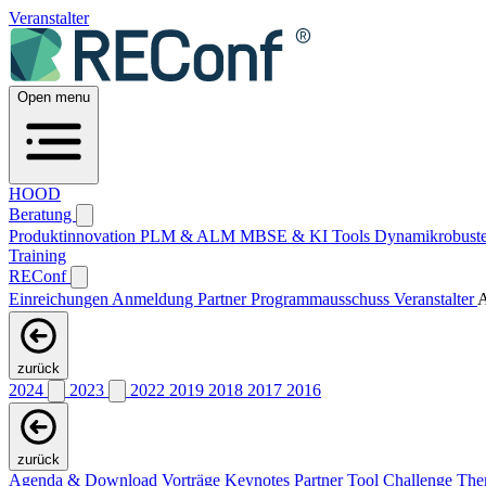
Veranstalter
Open menu
HOOD
Beratung
Produktinnovation
PLM & ALM
MBSE & KI
Tools
Dynamikrobuste
Training
REConf
Einreichungen
Anmeldung
Partner
Programmausschuss
Veranstalter
A
zurück
2024
2023
2022
2019
2018
2017
2016
zurück
Agenda & Download Vorträge
Keynotes
Partner
Tool Challenge
Th