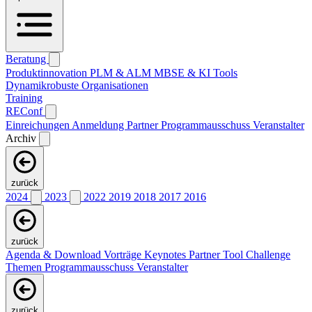
Beratung
Produktinnovation
PLM & ALM
MBSE & KI
Tools
Dynamikrobuste Organisationen
Training
REConf
Einreichungen
Anmeldung
Partner
Programmausschuss
Veranstalter
Archiv
zurück
2024
2023
2022
2019
2018
2017
2016
zurück
Agenda & Download Vorträge
Keynotes
Partner
Tool Challenge
Themen
Programmausschuss
Veranstalter
zurück