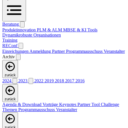
Beratung
Produktinnovation
PLM & ALM
MBSE & KI
Tools
Dynamikrobuste Organisationen
Training
REConf
Einreichungen
Anmeldung
Partner
Programmausschuss
Veranstalter
Archiv
zurück
2024
2023
2022
2019
2018
2017
2016
zurück
Agenda & Download Vorträge
Keynotes
Partner
Tool Challenge
Themen
Programmausschuss
Veranstalter
zurück