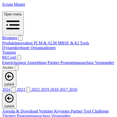
Scrum Master
Open menu
Beratung
Produktinnovation
PLM & ALM
MBSE & KI
Tools
Dynamikrobuste Organisationen
Training
REConf
Einreichungen
Anmeldung
Partner
Programmausschuss
Veranstalter
Archiv
zurück
2024
2023
2022
2019
2018
2017
2016
zurück
Agenda & Download Vorträge
Keynotes
Partner
Tool Challenge
Themen
Programmausschuss
Veranstalter