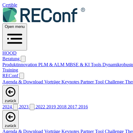
Certible
Open menu
HOOD
Beratung
Produktinnovation
PLM & ALM
MBSE & KI
Tools
Dynamikrobuste
Training
REConf
Agenda & Download Vorträge
Keynotes
Partner
Tool Challenge
Th
zurück
2024
2023
2022
2019
2018
2017
2016
zurück
Agenda & Download Vorträge
Keynotes
Partner
Tool Challenge
Th