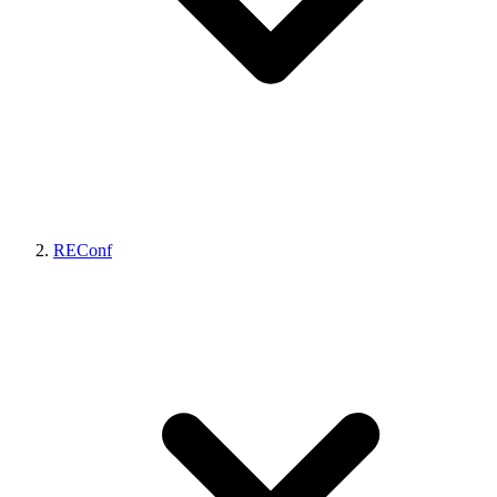
REConf