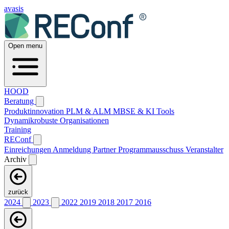
avasis
Open menu
HOOD
Beratung
Produktinnovation
PLM & ALM
MBSE & KI
Tools
Dynamikrobuste Organisationen
Training
REConf
Einreichungen
Anmeldung
Partner
Programmausschuss
Veranstalter
Archiv
zurück
2024
2023
2022
2019
2018
2017
2016