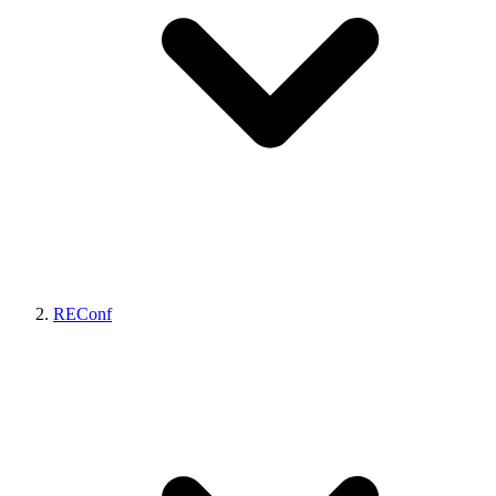
REConf