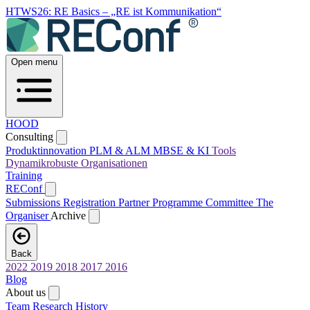
HTWS26: RE Basics – „RE ist Kommunikation“
Open menu
HOOD
Consulting
Produktinnovation
PLM & ALM
MBSE & KI
Tools
Dynamikrobuste Organisationen
Training
REConf
Submissions
Registration
Partner
Programme Committee
The
Organiser
Archive
Back
2022
2019
2018
2017
2016
Blog
About us
Team
Research
History